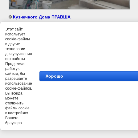
©
Кузнечного Дома ПРАВША
Этот сайт
использует
cookie-файлы
и другие
технологии
для улучшения
его работы.
Продолжая
работу с
сайтом, Вы
Хорошо
разрешаете
использование
cookie-файлов.
Вы всегда
можете
отключить
файлы cookie
в настройках
Вашего
браузера.