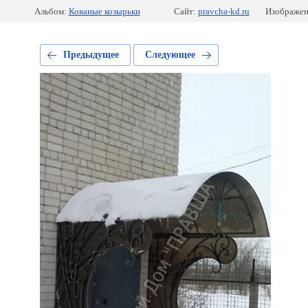
Альбом:
Кованые козырьки
Сайт:
pravcha-kd.ru
Изображен
Предыдущее
Следующее