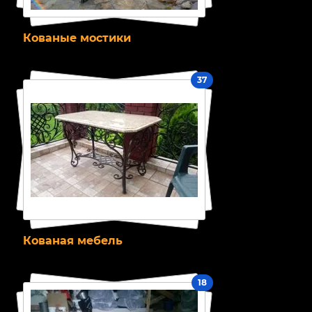
Кованые мостики
37
Кованая мебель
18