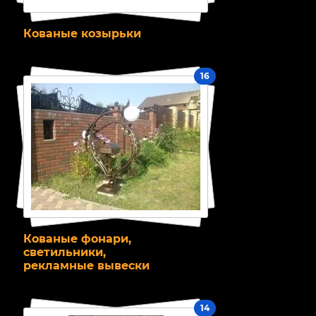
Кованые козырьки
16
Кованые фонари,
светильники,
рекламные вывески
14