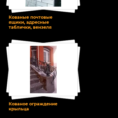
Кованые почтовые
ящики, адресные
таблички, вензеля
Кованое ограждение
крыльца