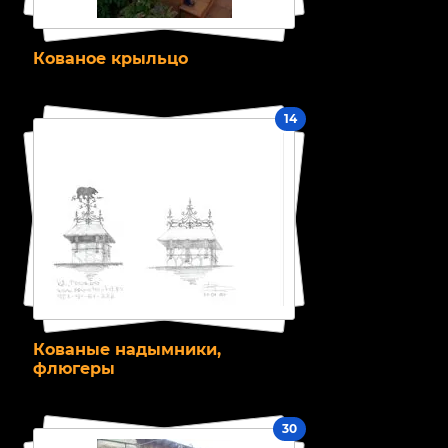
Кованое крыльцо
14
Кованые надымники,
флюгеры
30