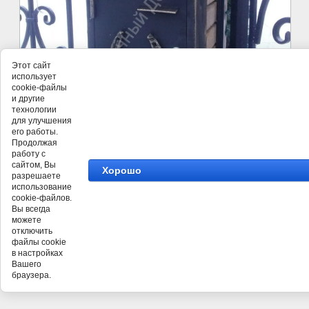
Этот сайт
использует
cookie-файлы
и другие
технологии
для улучшения
его работы.
Продолжая
работу с
сайтом, Вы
Хорошо
разрешаете
использование
©
Кузнечного Дома ПРАВША
cookie-файлов.
Вы всегда
можете
отключить
файлы cookie
в настройках
Вашего
браузера.