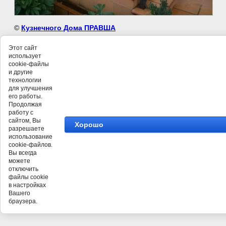
©
Кузнечного Дома ПРАВША
Этот сайт
использует
cookie-файлы
и другие
технологии
для улучшения
его работы.
Продолжая
работу с
сайтом, Вы
Хорошо
разрешаете
использование
cookie-файлов.
Вы всегда
можете
отключить
файлы cookie
в настройках
Вашего
браузера.