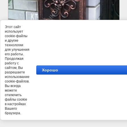
Этот сайт
использует
cookie-файлы
и другие
технологии
для улучшения
его работы.
Продолжая
работу с
сайтом, Вы
Хорошо
разрешаете
использование
©
Кузнечного Дома ПРАВША
cookie-файлов.
Вы всегда
можете
отключить
файлы cookie
в настройках
Вашего
браузера.