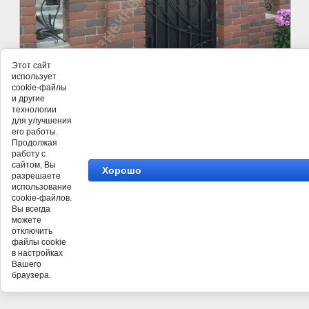
Этот сайт
использует
cookie-файлы
и другие
технологии
для улучшения
его работы.
Продолжая
работу с
сайтом, Вы
©
Кузнечного Дома ПРАВША
Хорошо
разрешаете
использование
cookie-файлов.
Вы всегда
можете
отключить
файлы cookie
в настройках
Вашего
браузера.